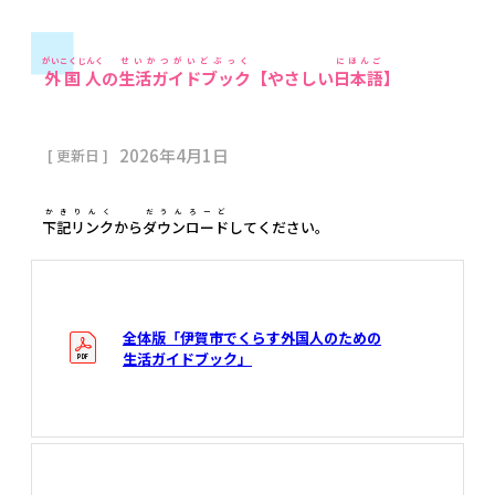
がいこくじんく
せいかつがいどぶっく
にほんご
外国人
の
生活ガイドブック
【やさしい
日本語
】
2026年4月1日
[ 更新日 ]
かきりんく
だうんろーど
下記リンク
から
ダウンロード
してください。
全体版「伊賀市でくらす外国人のための
生活ガイドブック」