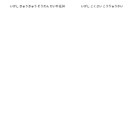
いがし きゅうきゅう そうだん だいやる24
いがし こくさい こうりゅうかい