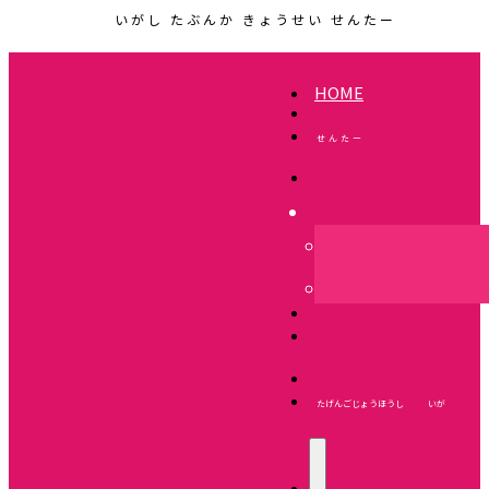
いがし たぶんか きょうせい せんたー
HOME
せんたー
たげんごじょうほうし いが