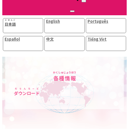
にほんご
English
Português
日本語
Español
中文
Tiếng Việt
かくしゅじょうほう
各種情報
だうんろーど
ダウンロード