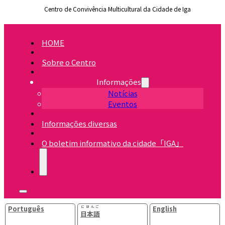
Centro de Convivência Multicultural da Cidade de Iga
HOME
Sobre o Centro
Informações
Notícias
Eventos
Informações diversas
O boletim informativo da cidade「IGA」
Português
にほんご
English
日本語