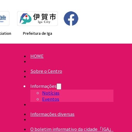
ciation
Prefeitura de Iga
HOME
Sobre o Centro
Informações
Notícias
Eventos
Informações diversas
O boletim informativo da cidade「IGA」