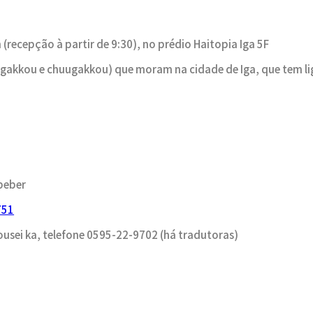
 (recepção à partir de 9:30), no prédio Haitopia Iga 5F
ougakkou e chuugakkou) que moram na cidade de Iga, que tem l
 beber
751
usei ka, telefone 0595-22-9702 (há tradutoras)