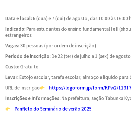
Data e local:
6 (qua) e 7 (qui) de agosto,
das 10:00 às 16:00 h
Indicado:
Para estudantes do ensino fundamental I e II (sh
estrangeiros
Vagas:
30 pessoas (por ordem de inscrição)
Período de inscrição:
De 22 (ter) de julho a 1 (sex) de agosto
Custo:
Gratuito
Levar:
Estojo escolar, tarefa escolar, almoço e líquido para
URL de inscrição
https://logoform.jp/form/KPw2/1131
Inscrições e Informações:
Na prefeitura, seção Tabunka Kyo
Panfleto do Seminário de verão 2025