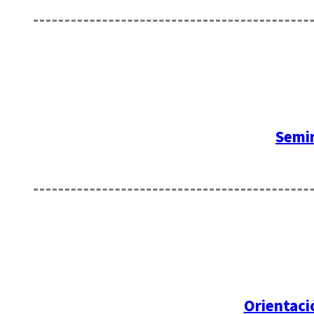
Semin
Orientaci