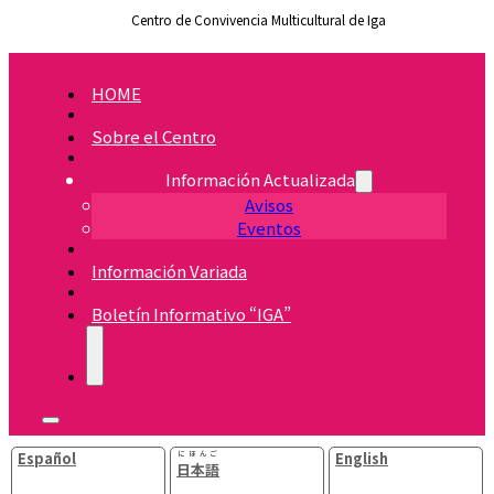
Centro de Convivencia Multicultural de Iga
HOME
Sobre el Centro
Información Actualizada
Avisos
Eventos
Información Variada
Boletín Informativo “IGA”
Español
にほんご
English
日本語