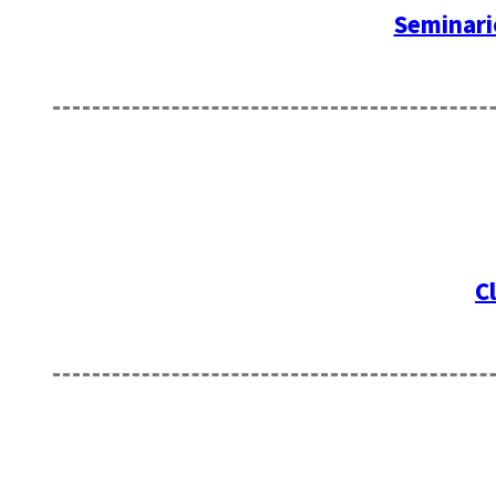
Seminari
C