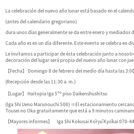
La celebración del nuevo año lunar está basado en el calend
(antes del calendario gregoriano)
dura unos días generalmente se da entre enero y mediados d
Cada año es en un día diferente. Este evento se celebra en di
Le invitamos a participar de ésta celebración junto a nosotr
decoración del lugar será propia del nuevo año lunar con jue
【Fecha】 Domingo 8 de febrero del medío día hasta las 3:00
(Recepción desde las 11:30 a. m.)
to
【Lugar】 Haitopia Iga 5
piso Daikenshushitsu
(Iga Shi Ueno Marunouchi 500) ※El estacionamiento cercano 
Tousei no Oka gratuitamente que está a 9 minutos caminand
【Mayores informes】 Iga Shi Kokusai Kōryū Kyōkai 070-4