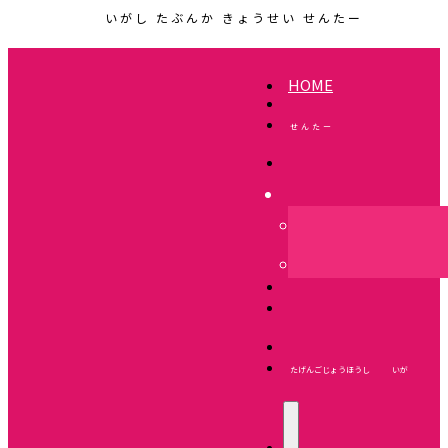
いがし たぶんか きょうせい せんたー
HOME
せんたー
たげんごじょうほうし いが