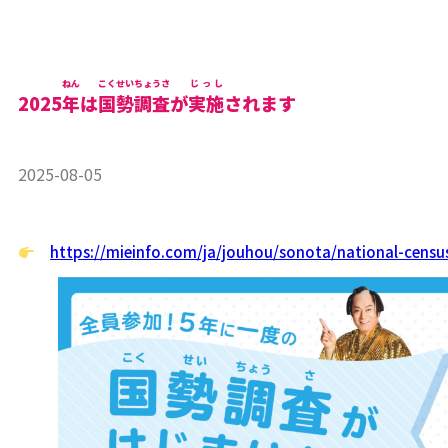
ねん
こくせいちょうさ
じっし
2025
年
は
国勢調査
が
実施
されます
2025-08-05
https://mieinfo.com/ja/jouhou/sonota/national-censu