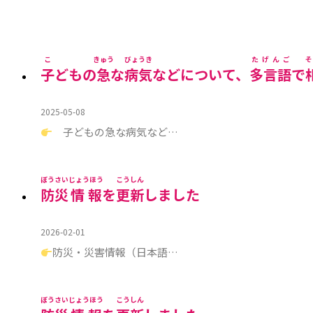
こ
きゅう
びょうき
たげんご
そ
子
どもの
急
な
病気
などについて、
多言語
で
2025-05-08
子どもの急な病気など…
ぼうさい
じょうほう
こうしん
防災
情報
を
更新
しました
2026-02-01
防災・災害情報（日本語…
ぼうさい
じょうほう
こうしん