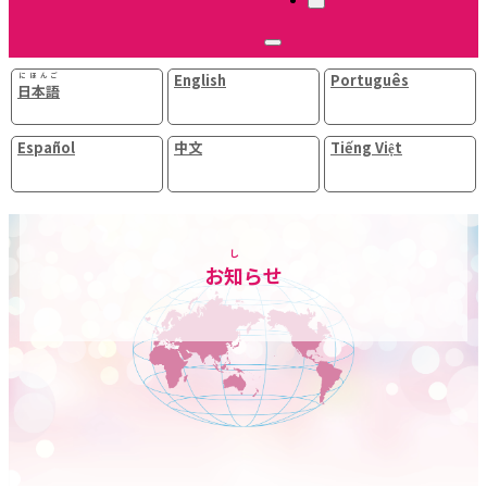
にほんご
English
Português
日本語
Español
中文
Tiếng Việt
し
お
知
らせ