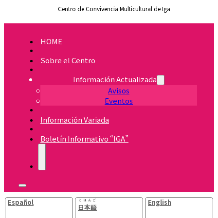
Centro de Convivencia Multicultural de Iga
HOME
Sobre el Centro
Información Actualizada
Avisos
Eventos
Información Variada
Boletín Informativo “IGA”
Español
にほんご
English
日本語