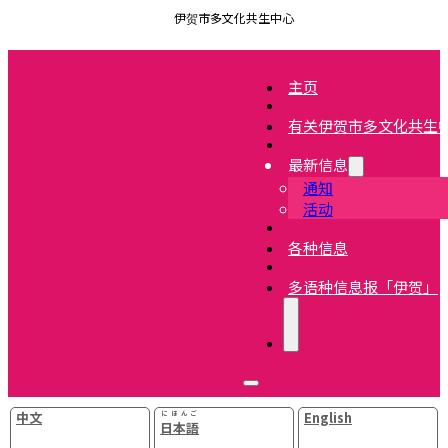
伊贺市多文化共生中心
主页
有关伊贺市多文化共生
最新信息
通知
活动
各种信息
多语种信息报「伊贺」
中文
にほんご
English
日本語