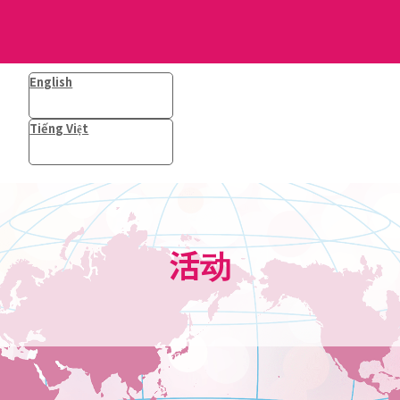
English
Tiếng Việt
活动