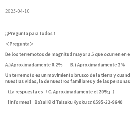
2025-04-10
¡
¡Pregunta para todos
！
＜
Pregunta
＞
De los terremotos de magnitud mayor a 5 que ocurren en e
A.)Aproximadamente 0.2% B.) Aproximadamente 2% 
Un terremoto es un movimiento brusco de la tierra y cuand
nuestras vidas, la de nuestros familiares y de las person
（
La respuesta es
「
C. Aproximadamente el 20%
」）
【
Informes
】
Bōsai Kiki Taisaku Kyoku
☎
0595-22-9640