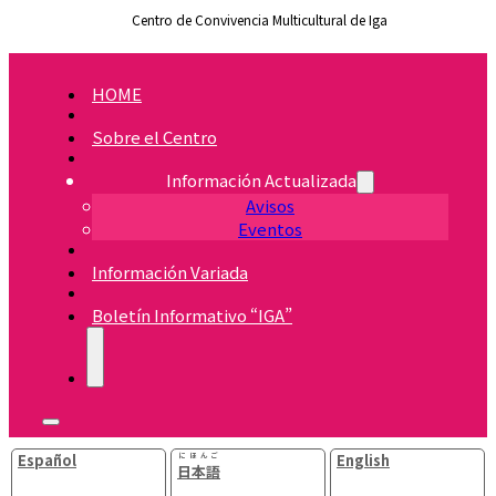
Centro de Convivencia Multicultural de Iga
HOME
Sobre el Centro
Información Actualizada
Avisos
Eventos
Información Variada
Boletín Informativo “IGA”
Español
にほんご
English
日本語