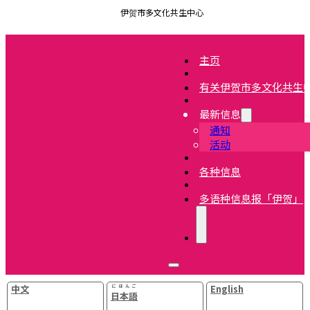
伊贺市多文化共生中心
主页
有关伊贺市多文化共生
最新信息
通知
活动
各种信息
多语种信息报「伊贺」
中文
にほんご
English
日本語