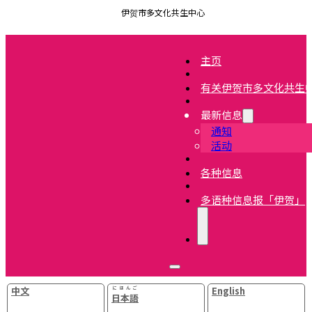
伊贺市多文化共生中心
主页
有关伊贺市多文化共生
最新信息
通知
活动
各种信息
多语种信息报「伊贺」
中文
にほんご
English
日本語